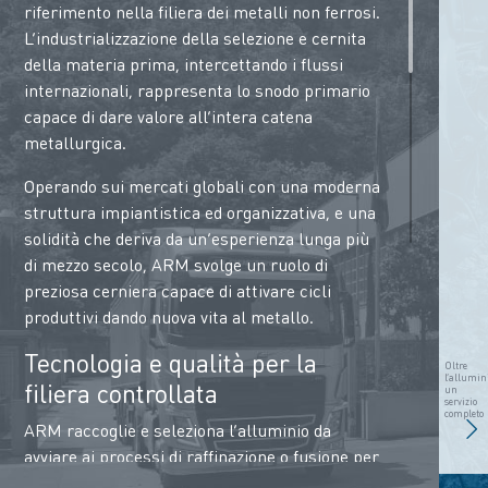
riferimento nella filiera dei metalli non ferrosi.
L’industrializzazione della selezione e cernita
della materia prima, intercettando i flussi
internazionali, rappresenta lo snodo primario
capace di dare valore all’intera catena
metallurgica.
Operando sui mercati globali con una moderna
struttura impiantistica ed organizzativa, e una
solidità che deriva da un’esperienza lunga più
di mezzo secolo, ARM svolge un ruolo di
preziosa cerniera capace di attivare cicli
produttivi dando nuova vita al metallo.
Tecnologia e qualità per la
Oltre
l’allumin
filiera controllata
un
servizio
completo
ARM raccoglie e seleziona l’alluminio da
avviare ai processi di raffinazione o fusione per
offrire alla propria clientela il migliore mix