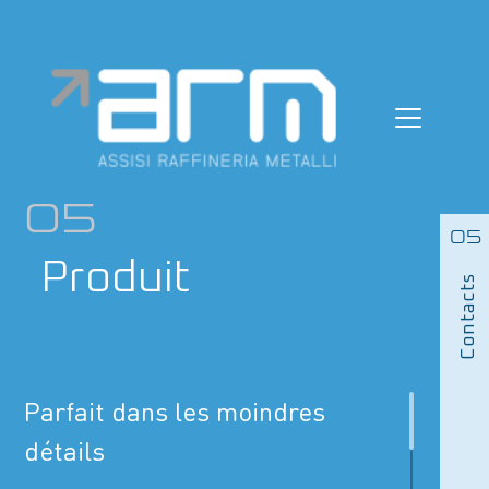
Skip
to
content
05
05
Produit
Contacts
Parfait dans les moindres
détails