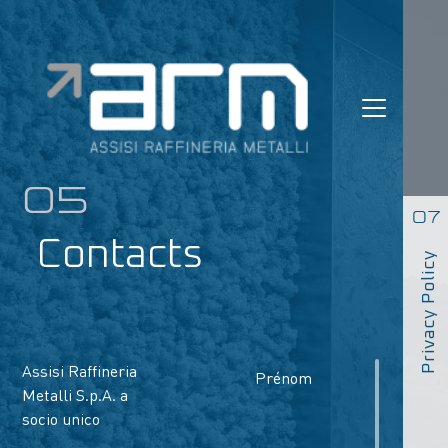
Skip
to
content
05
07
Contacts
Privacy Policy
Assisi Raffineria
Prénom
Metalli S.p.A. a
socio unico