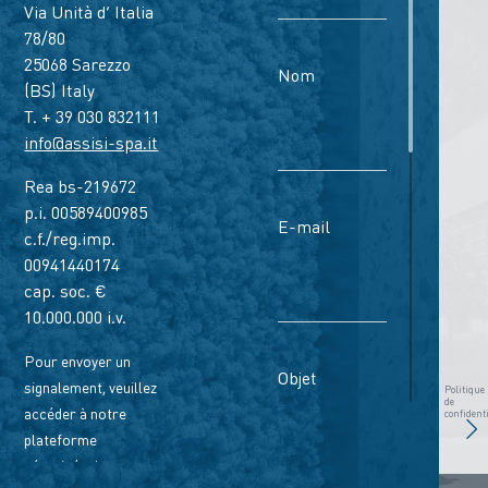
Via Unità d’ Italia
78/80
25068 Sarezzo
Nom
(BS) Italy
T. + 39 030 832111
info@assisi-spa.it
Rea bs-219672
p.i. 00589400985
E-mail
c.f./reg.imp.
00941440174
cap. soc. €
10.000.000 i.v.
Pour envoyer un
Objet
signalement, veuillez
Politique
de
accéder à notre
confidenti
plateforme
sécurisée de