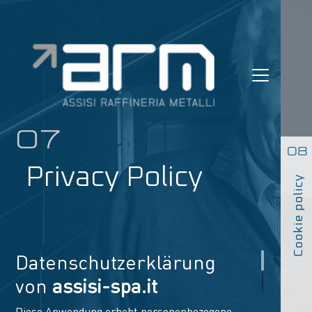
Skip
to
content
07
08
Privacy Policy
Cookie policy
Datenschutzerklärung
von
assisi-spa.it
Diese Anwendung erhebt personenbezogene